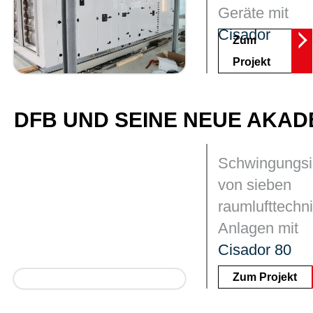
Geräte mit
Cisador
Zum
Projekt
DFB UND SEINE NEUE AKADE
Schwingungsi
von sieben
raumlufttechn
Anlagen mit
Cisador 80
Zum Projekt