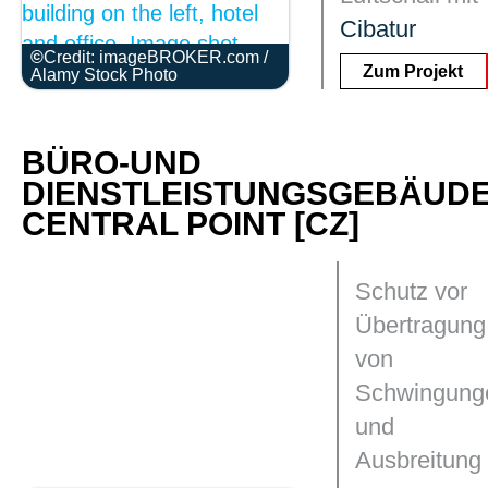
Cibatur
Credit: imageBROKER.com /
Zum Projekt
Alamy Stock Photo
BÜRO-UND
DIENSTLEISTUNGSGEBÄUD
CENTRAL POINT [CZ]
Schutz vor
Übertragung
von
Schwingung
und
Ausbreitung