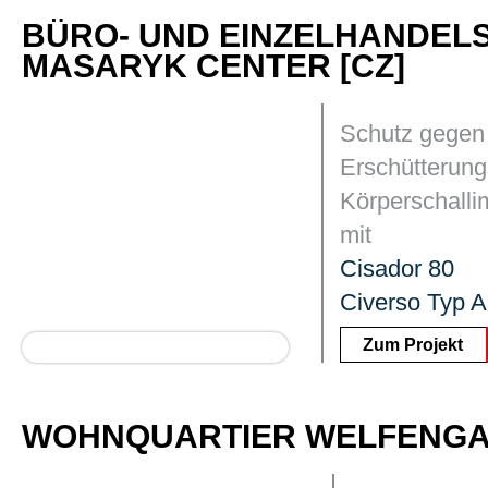
BÜRO- UND EINZELHANDEL
MASARYK CENTER [CZ]
Schutz gegen
Erschütterung
Körperschall
mit
Cisador 80
Civerso Typ A
Zum Projekt
WOHNQUARTIER WELFENGAR