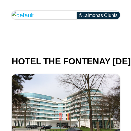
Laimonas Ciūnis
HOTEL THE FONTENAY [DE]