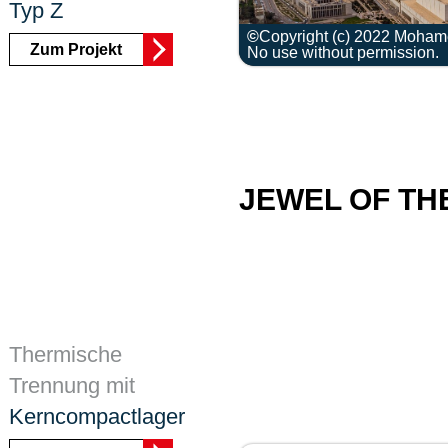
Typ Z
Copyright (c) 2022 Moham
Zum Projekt
No use without permission.
JEWEL OF TH
Thermische
Trennung mit
Kerncompactlager